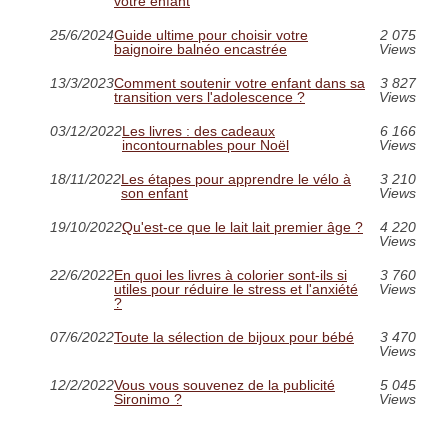
votre enfant
25/6/2024
Guide ultime pour choisir votre
2 075
baignoire balnéo encastrée
Views
13/3/2023
Comment soutenir votre enfant dans sa
3 827
transition vers l'adolescence ?
Views
03/12/2022
Les livres : des cadeaux
6 166
incontournables pour Noël
Views
18/11/2022
Les étapes pour apprendre le vélo à
3 210
son enfant
Views
19/10/2022
Qu'est-ce que le lait lait premier âge ?
4 220
Views
22/6/2022
En quoi les livres à colorier sont-ils si
3 760
utiles pour réduire le stress et l'anxiété
Views
?
07/6/2022
Toute la sélection de bijoux pour bébé
3 470
Views
12/2/2022
Vous vous souvenez de la publicité
5 045
Sironimo ?
Views