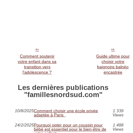
Comment soutenir
Guide ultime pour
votre enfant dans sa
choisir votre
transition vers
baignoire balnéo
l'adolescence ?
encastrée
Les dernières publications
"famillesnordsud.com"
10/8/2025
Comment choisir une école privée
1 339
adaptée à Paris ,
Views
24/2/2025
Pourquoi opter pour un coussin pour
1 488
bébé est essentiel pour le bien-être de
Views