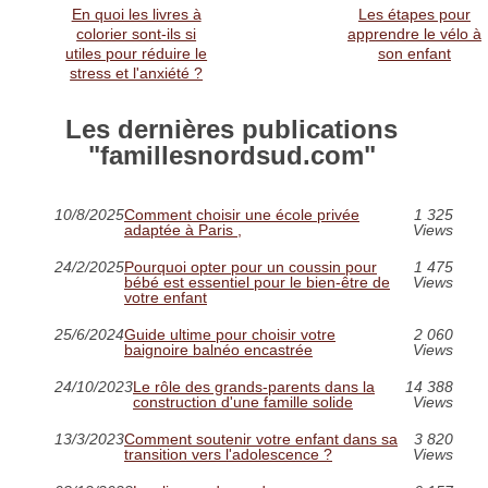
En quoi les livres à
Les étapes pour
colorier sont-ils si
apprendre le vélo à
utiles pour réduire le
son enfant
stress et l'anxiété ?
Les dernières publications
"famillesnordsud.com"
10/8/2025
Comment choisir une école privée
1 325
adaptée à Paris ,
Views
24/2/2025
Pourquoi opter pour un coussin pour
1 475
bébé est essentiel pour le bien-être de
Views
votre enfant
25/6/2024
Guide ultime pour choisir votre
2 060
baignoire balnéo encastrée
Views
24/10/2023
Le rôle des grands-parents dans la
14 388
construction d'une famille solide
Views
13/3/2023
Comment soutenir votre enfant dans sa
3 820
transition vers l'adolescence ?
Views