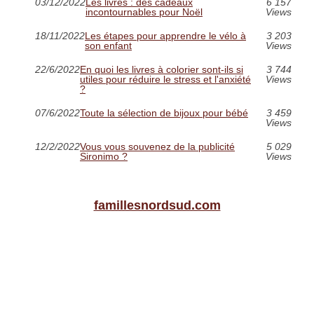
03/12/2022
Les livres : des cadeaux
6 157
incontournables pour Noël
Views
18/11/2022
Les étapes pour apprendre le vélo à
3 203
son enfant
Views
22/6/2022
En quoi les livres à colorier sont-ils si
3 744
utiles pour réduire le stress et l'anxiété
Views
?
07/6/2022
Toute la sélection de bijoux pour bébé
3 459
Views
12/2/2022
Vous vous souvenez de la publicité
5 029
Sironimo ?
Views
famillesnordsud.com