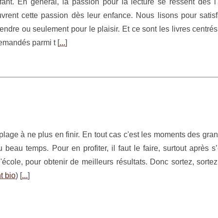
ant. En général, la passion pour la lecture se ressent dès l
rent cette passion dès leur enfance. Nous lisons pour satisf
rendre ou seulement pour le plaisir. Et ce sont les livres centrés
demandés parmi t [
...
]
 plage à ne plus en finir. En tout cas c'est les moments des gra
u beau temps. Pour en profiter, il faut le faire, surtout après s’
l'école, pour obtenir de meilleurs résultats. Donc sortez, sortez
t bio
) [
...
]