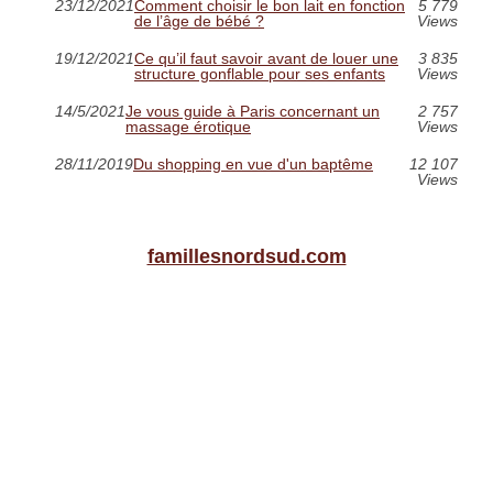
23/12/2021
Comment choisir le bon lait en fonction
5 779
de l’âge de bébé ?
Views
19/12/2021
Ce qu’il faut savoir avant de louer une
3 835
structure gonflable pour ses enfants
Views
14/5/2021
Je vous guide à Paris concernant un
2 757
massage érotique
Views
28/11/2019
Du shopping en vue d'un baptême
12 107
Views
famillesnordsud.com