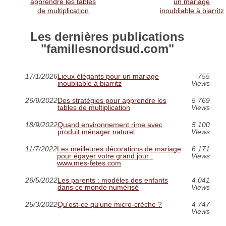
apprendre les tables
un mariage
de multiplication
inoubliable à biarritz
Les dernières publications
"famillesnordsud.com"
17/1/2026
Lieux élégants pour un mariage
755
inoubliable à biarritz
Views
26/9/2022
Des stratégies pour apprendre les
5 769
tables de multiplication
Views
18/9/2022
Quand environnement rime avec
5 100
produit ménager naturel
Views
11/7/2022
Les meilleures décorations de mariage
6 171
pour égayer votre grand jour :
Views
www.mes-fetes.com
26/5/2022
Les parents : modèles des enfants
4 041
dans ce monde numérisé
Views
25/3/2022
Qu'est-ce qu'une micro-crèche ?
4 747
Views