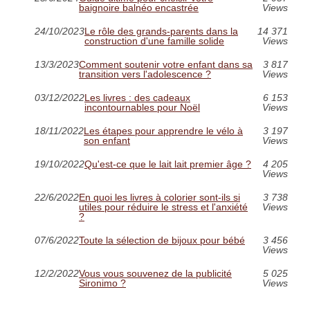
baignoire balnéo encastrée
Views
24/10/2023
Le rôle des grands-parents dans la
14 371
construction d'une famille solide
Views
13/3/2023
Comment soutenir votre enfant dans sa
3 817
transition vers l'adolescence ?
Views
03/12/2022
Les livres : des cadeaux
6 153
incontournables pour Noël
Views
18/11/2022
Les étapes pour apprendre le vélo à
3 197
son enfant
Views
19/10/2022
Qu'est-ce que le lait lait premier âge ?
4 205
Views
22/6/2022
En quoi les livres à colorier sont-ils si
3 738
utiles pour réduire le stress et l'anxiété
Views
?
07/6/2022
Toute la sélection de bijoux pour bébé
3 456
Views
12/2/2022
Vous vous souvenez de la publicité
5 025
Sironimo ?
Views