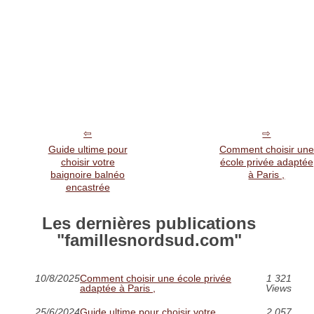
Guide ultime pour
Comment choisir une
choisir votre
école privée adaptée
baignoire balnéo
à Paris ,
encastrée
Les dernières publications
"famillesnordsud.com"
10/8/2025
Comment choisir une école privée
1 321
adaptée à Paris ,
Views
25/6/2024
Guide ultime pour choisir votre
2 057